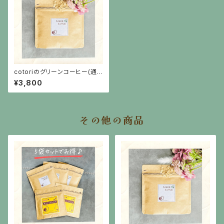
cotoriのグリーンコーヒー(通
常ラベル）
¥3,800
その他の商品